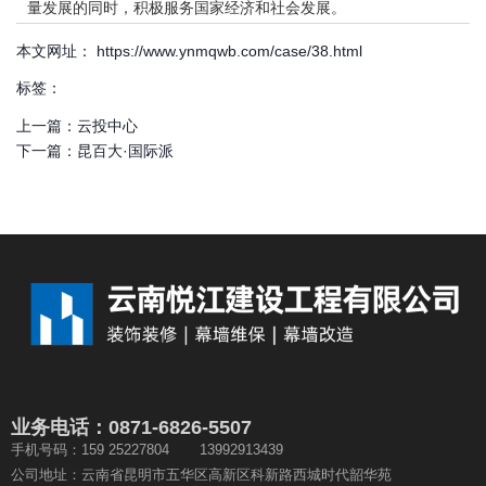
量发展的同时，积极服务国家经济和社会发展。
本文网址： https://www.ynmqwb.com/case/38.html
标签：
上一篇：
云投中心
下一篇：
昆百大·国际派
业务电话：0871-6826-5507
手机号码：159 25227804 13992913439
公司地址：云南省昆明市五华区高新区科新路西城时代韶华苑