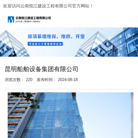
欢迎访问云南悦江建设工程有限公司官方网站！
昆明船舶设备集团有限公司
浏览次数：
220
发布时间： 2024-08-18