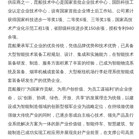
供应商之一，昆船技术中心是国家首批企业技术中心，国防科技工
业认定企业技术中心，设有国家首批企业博士后工作站。公司累计
获得国家科技进步一等奖1项、二等奖6项、三等奖1项，国家高技
术产业化示范工程1项，省部级科技进步奖150余项，授权专利940
余项。
昆船秉承军工企业的优良传统，凭借品牌优势和技术优势，已具备
大型智能技术装备工程规划、设计、集成和实施能力，在智能技术
装备研发、制造、服务方面积累了丰富的经验，已成为智能物流系
统及装备、烟草机械成套装备、大型枢纽机场行李处理系统智能成
套装备研发生产的优势企业。
昆船履行“为国家作贡献、为用户创价值、为员工谋福利”的企业使
命， 以“创新、协调、绿色、开放、共享”的发展理念为统领，以建
设成为智能制造领域的创新型领军企业为战略定位，在持续做优做
强做大传统产业的同时，已逐步形成自主核心技术、领先产品及行
业系统解决方案为一体的新产业价值链，智能停车、智慧建筑、智
能制造已成功实现工程应用并展现良好产业前景，在支撑公司高质