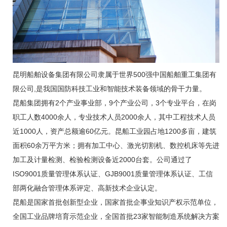
昆明船舶设备集团有限公司隶属于世界500强中国船舶重工集团有
限公司,是我国国防科技工业和智能技术装备领域的骨干力量。
昆船集团拥有2个产业事业部，9个产业公司，3个专业平台，在岗
职工人数4000余人，专业技术人员2000余人，其中工程技术人员
近1000人，资产总额逾60亿元。昆船工业园占地1200多亩，建筑
面积60余万平方米；拥有加工中心、激光切割机、数控机床等先进
加工及计量检测、检验检测设备近2000台套。公司通过了
ISO9001质量管理体系认证、GJB9001质量管理体系认证、工信
部两化融合管理体系评定、高新技术企业认定。
昆船是国家首批创新型企业，国家首批企事业知识产权示范单位，
全国工业品牌培育示范企业，全国首批23家智能制造系统解决方案