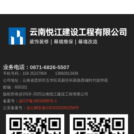
业务电话：0871-6826-5507
手机号码：159 25227804 13992913439
公司地址：云南省昆明市五华区高新区科新路西城时代韶华苑
邮编：650101
版权所有@2019~2025云南悦江建设工程有限公司
备案号：
滇ICP备19010085号-1
公安备案号：
滇公网安备53010202002258号